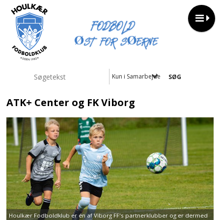
Kun i Samarbejder
ATK+ Center og FK Viborg
Houlkær Fodboldklub er én af Viborg FF's partnerklubber og er dermed