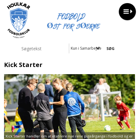
Kun i Samarbejder
Kick Starter
Kick Starter handler om at etablere nye rene pigeårgange i fodbold og er