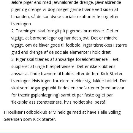
ældre piger end med jævnaldrende drenge. Jævnaldrende
piger og drenge vil dog meget gerne træne ved siden af
hinanden, så de kan dyrke sociale relationer før og efter
træningen.
Træningen skal foregå på pigernes præmisser. Det er
vigtigt, at børnene leger og har det sjovt. Det er mindre
vigtigt, om de bliver gode til fodbold. Piger tiltrækkes i større
grad end drenge af de sociale elementer i holdidræt.
Piger skal trænes af ansvarlige forældretrænere – evt.
suppleret af unge hjælpetrænere. Det er ikke klubbens
ansvar at finde trænere til holdet efter de fem Kick Starter
træninger. Hvis ingen forældre melder sig, lukker holdet. Der
skal som udgangspunkt findes en chef-træner (med ansvar
for træningsplanlægning) samt et par faste og et par
’fleksible’ assistenttrænere, hvis holdet skal bestå.
I Houlkær Fodboldklub er vi heldige med at have Helle Stilling
Sørensen som Kick Starter.