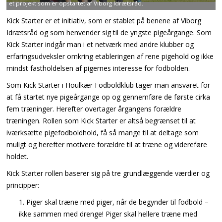
et projekt som er opstartet af Viborg Idrætsråd.
Kick Starter er et initiativ, som er stablet på benene af Viborg
Idrætsråd og som henvender sig til de yngste pigeårgange. Som
Kick Starter indgår man i et netværk med andre klubber og
erfaringsudveksler omkring etableringen af rene pigehold og ikke
mindst fastholdelsen af pigernes interesse for fodbolden.
Som Kick Starter i Houlkær Fodboldklub tager man ansvaret for
at få startet nye pigeårgange op og gennemføre de første cirka
fem træninger. Herefter overtager årgangens forældre
træningen. Rollen som Kick Starter er altså begrænset til at
iværksætte pigefodboldhold, få så mange til at deltage som
muligt og herefter motivere forældre til at træne og videreføre
holdet.
Kick Starter rollen baserer sig på tre grundlæggende værdier og
principper:
Piger skal træne med piger, når de begynder til fodbold –
ikke sammen med drenge! Piger skal hellere træne med