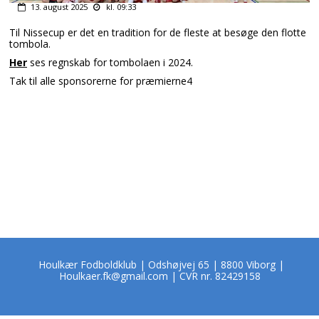
13. august 2025
kl. 09:33
Til Nissecup er det en tradition for de fleste at besøge den flotte
tombola.
Her
ses regnskab for tombolaen i 2024.
Tak til alle sponsorerne for præmierne4
Houlkær Fodboldklub | Odshøjvej 65 | 8800 Viborg |
Houlkaer.fk@gmail.com | CVR nr. 82429158